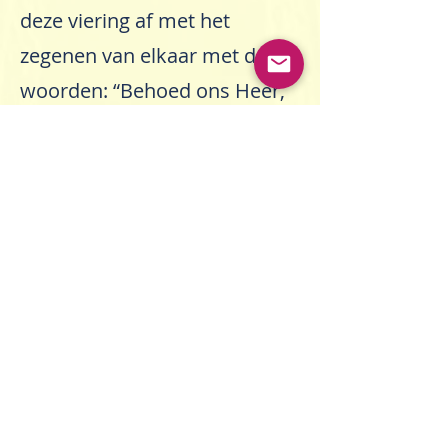
deze viering af met het
zegenen van elkaar met de
woorden: “Behoed ons Heer,
zegen en bewaar ons. U hebt
ons toegekeerd naar elkaar,
om elkaar te zegenen en te
bewaren.” Na deze feestelijke
viering kwamen we samen in
de gastenzaal van De Beyart
voor een heerlijk koud buffet.
< Vorig bericht
Volgend bericht >