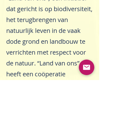
dat gericht is op biodiversiteit,
het terugbrengen van
natuurlijk leven in de vaak
dode grond en landbouw te
verrichten met respect voor
de natuur. “Land van ons”
heeft een coöperatie
opgericht die tot doel heeft
grotere en kleinere stukken
landbouwgrond te verwerven
en daarop groente en fruit te
verbouwen. De coöperatie is