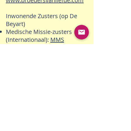
www.broedersvanliefde.com
Inwonende Zusters (op De
Beyart)
Medische Missie-zusters
(Internationaal):
MMS
International
Zusters Reparatricen (SMR) :
SMR Internationaal (Frans,
Engels, Spaans)
Karmelitessen O.C.D.
(Algemeen)
www.karmelleven.nl
Zusters van het Arme Kind
Jezus (PIJ) :
www.manete-in-
me.org
Zusters van de Retraite