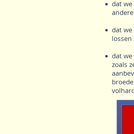
dat we
andere
dat we
lossen 
dat we
zoals z
aanbevo
broeder
volhard