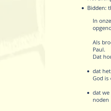
Bidden: t
In onze
opgen
Als bro
Paul.
Dat hou
dat het
God is 
dat we
noden