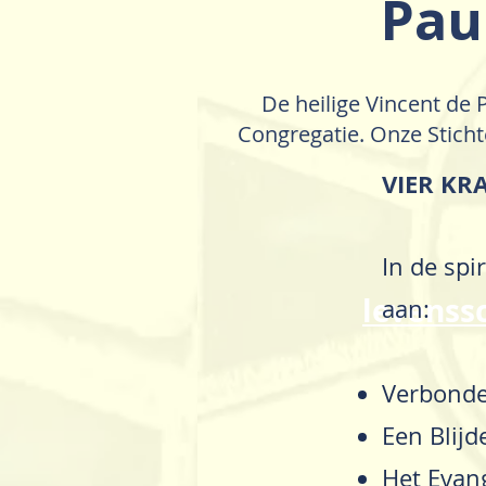
Pau
De heilige Vincent de 
Congregatie. Onze Sticht
VIER KR
In de spi
levenss
aan:
Verbonde
Een Blij
Het Evang