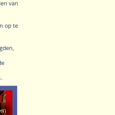
den van
n op te
ugden,
de
.