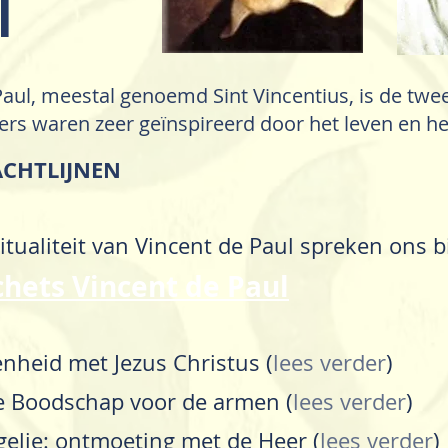
l
Paul, meestal genoemd Sint Vincentius, is de tw
ers waren zeer geïnspireerd door het leven en he
ACHTLIJNEN
ritualiteit van Vincent de Paul spreken ons 
chets Vincent de Paul
nheid met Jezus Christus (
lees verder
)
de Boodschap voor de armen (
lees verder
)
elie: ontmoeting met de Heer (
lees verder
)