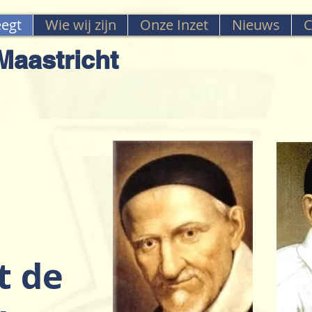
egt
Wie wij zijn
Onze Inzet
Nieuws
C
aastricht
t de