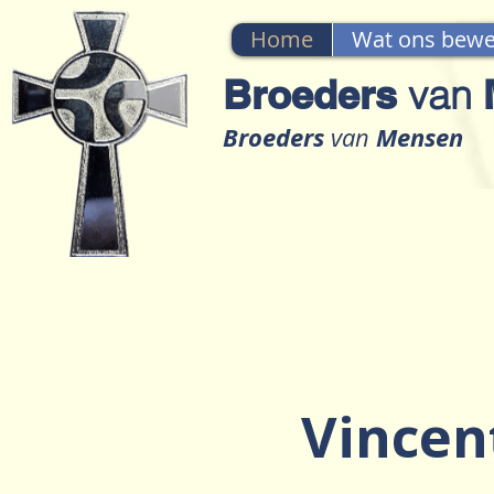
Home
Wat ons bewe
Broeders
van
M
Broeders
Mensen
van
Vincen