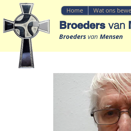
Home
Wat ons bewe
Broeders
van
M
Broeders
Mensen
van