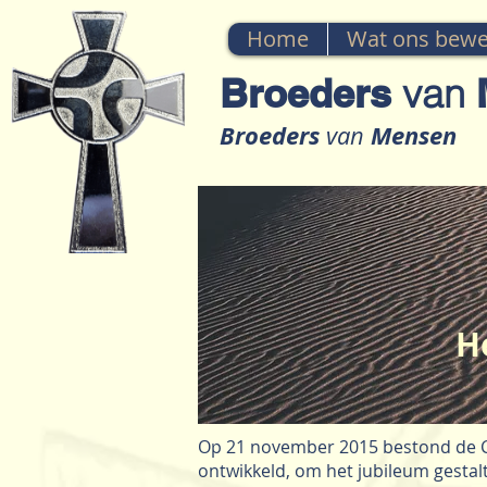
Home
Wat ons bewe
Broeders
van
M
Broeders
Mensen
van
H
Op 21 november 2015 bestond de Cong
ontwikkeld, om het jubileum gestalt