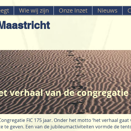
egt
Wie wij zijn
Onze Inzet
Nieuws
C
aastricht
et verhaal van de congregatie
regatie FIC 175 jaar. Onder het motto ‘het verhaal gaat ver
e te geven. Een van de jubileumactiviteiten vormde de tento