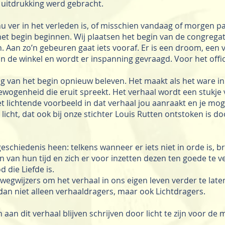
 uitdrukking werd gebracht.
 nu ver in het verleden is, of misschien vandaag of morgen pa
 het begin beginnen. Wij plaatsen het begin van de congreg
n. Aan zo’n gebeuren gaat iets vooraf. Er is een droom, een 
an de winkel en wordt er inspanning gevraagd. Voor het offic
g van het begin opnieuw beleven. Het maakt als het ware in 
ogenheid die eruit spreekt. Het verhaal wordt een stukje v
t lichtende voorbeeld in dat verhaal jou aanraakt en je mogel
t licht, dat ook bij onze stichter Louis Rutten ontstoken is d
geschiedenis heen: telkens wanneer er iets niet in orde is,
n van hun tijd en zich er voor inzetten dezen ten goede te 
die Liefde is.
 wegwijzers om het verhaal in ons eigen leven verder te lat
n dan niet alleen verhaaldragers, maar ook Lichtdragers.
n aan dit verhaal blijven schrijven door licht te zijn voor 