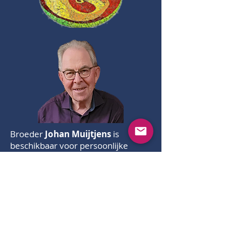
Broeder
Johan Muijtjens
is
beschikbaar voor persoonlijke
geestelijke begeleiding.
Wie behoefte heeft aan
verheldering van de persoonlijke
levensweg kan op hem een beroep
doen.