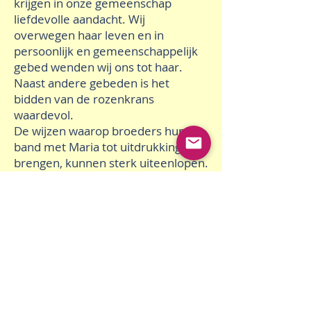
krijgen in onze gemeenschap
liefdevolle aandacht. Wij
overwegen haar leven en in
persoonlijk en gemeenschappelijk
gebed wenden wij ons tot haar.
Naast andere gebeden is het
bidden van de rozenkrans
waardevol.
De wijzen waarop broeders hun
band met Maria tot uitdrukking
brengen, kunnen sterk uiteenlopen.
Maar het is kenmerkend voor de
Congregatie, dat iedere broeder
aan de moeder van de Heer, een
voorname plaats in zijn leven geeft.
Inspiratie
Als apostolische mensen willen wij