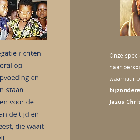
gatie richten
Onze specia
oral op
naar perso
opvoeding en
waarnaar o
n staan
bijzonder
pen voor de
Jezus Chri
an de tijd en
est, die waait
il.