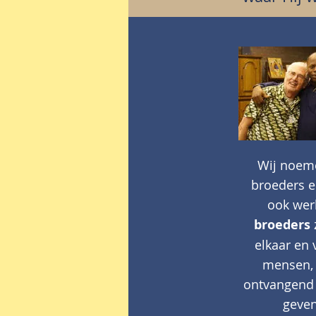
Wij noem
broeders e
ook werk
broeders
elkaar en 
mensen, 
ontvangend 
geve