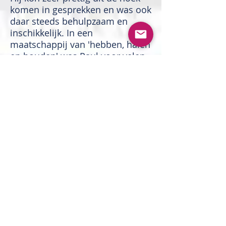
komen in gesprekken en was ook
daar steeds behulpzaam en
inschikkelijk. In een
maatschappij van 'hebben, halen
en houden' was Paul voor velen
een voorbeeld van trouw,
eenvoud en oprechte armoede-
beleving. Daarin was hij een
uniek mens. Paul mag nu
genieten, zo geloven we oprecht,
van de eeuwige vrede en rust.
'Goede en trouwe dienstknecht,
voorwaar Ik zeg je: je hebt een
koninkrijk verdiend.' Hij rust nu
op een plaats heel dicht bij de
Eeuwige, die hij met zijn wijze
van leven dik verdiende. Dat wij
in het voetspoor van Paul, elke
dag weer, mogen beseffen, dat