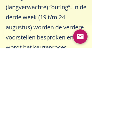
(langverwachte) “outing”. In de
derde week (19 t/m 24
augustus) worden de verdere
voorstellen besproken en
wordt het keuzeproces
toegespitst. Op donderdag 22
augustus heeft de verkiezing
van het nieuwe generaal
bestuur plaats, wordt de
vicaris gekozen en komen het
nieuwe en het oude generaal
bestuur bij elkaar. Op vrijdag
23 augustus wordt er