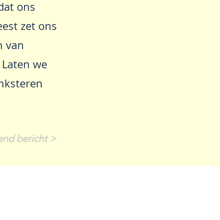
 dat ons
eest zet ons
n van
 Laten we
inksteren
end bericht >
t